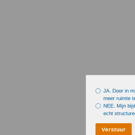
van de bijdrage
reageren. In ee
Raad voor d
JA. Door in mi
meer ruimte te
NEE. Mijn bijd
echt structur
Verstuur