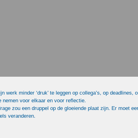
n in dit magazine. Als betrokkene uit het veld kunt u 
n volgende editie komen we dan terug op de reacties
e Volksgezondheid & Samenleving
Blik op 
jn werk minder ‘druk’ te leggen op collega’s, op deadlines, op
 nemen voor elkaar en voor reflectie.
rage zou een druppel op de gloeiende plaat zijn. Er moet eer
eels veranderen.